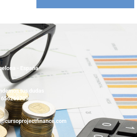
celona - España
ndemos tus dudas
 656269709
o@cursoprojectfinance.com