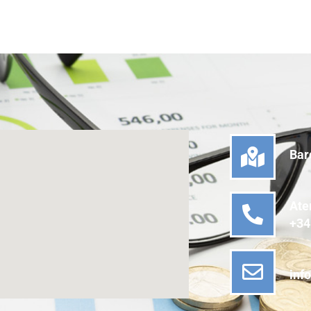
Bar
Ate
+34
inf