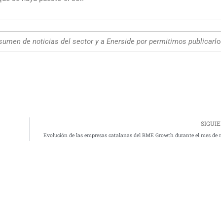
umen de noticias del sector y a Enerside por permitirnos publicarl
o
SIGUI
Evolución de las empresas catalanas del BME Growth durante el mes de