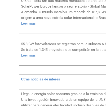
O Brasil será um dos maiores mercados solares até 2
SolarPower Europe lançou o seu relatório «Global Ma
Alemanha. O mundo instalou um recorde de 167,8 GW
origem a uma nova estrela solar internacional: o Brasi
Leer más
55,8 GW fotovoltaicos se registran para la subasta A-5
Se trata de 1.345 proyectos que competirán en la suba
Leer más
Otras noticias de interés
Llega la energía solar nocturna gracias a la emisión d
Una investigación innovadora de un equipo de la UNSW 
utilizar para generar electricidad, incluso después de 