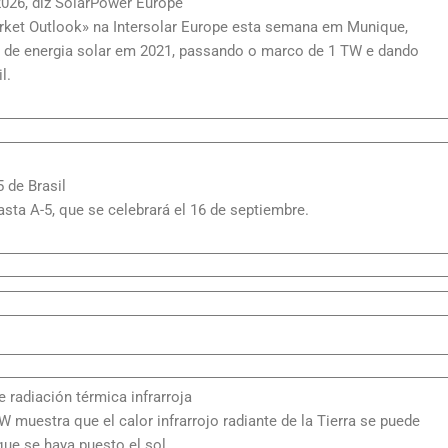
026, diz SolarPower Europe
rket Outlook» na Intersolar Europe esta semana em Munique,
 de energia solar em 2021, passando o marco de 1 TW e dando
l.
 de Brasil
sta A-5, que se celebrará el 16 de septiembre.
e radiación térmica infrarroja
muestra que el calor infrarrojo radiante de la Tierra se puede
que se haya puesto el sol.