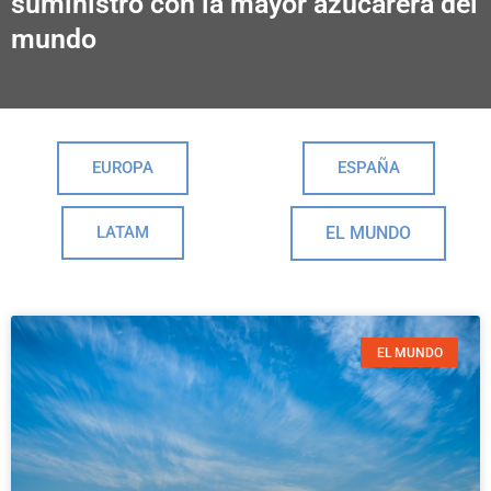
suministro con la mayor azucarera del
mundo
EUROPA
ESPAÑA
LATAM
EL MUNDO
EL MUNDO
Página
Página
Página
Página