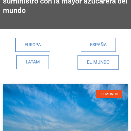
suministro con la mayor azucarera del
mundo
EUROPA
ESPAÑA
LATAM
EL MUNDO
EL MUNDO
Página
Página
Página
Página